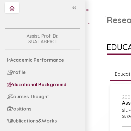
Resea
Assist. Prof. Dr.
SUAT ARPACI
EDUC
Academic Performance
Profile
Educat
Educational Background
Courses Thought
200
Ass
Positions
SİL
SEYA
Publications&Works