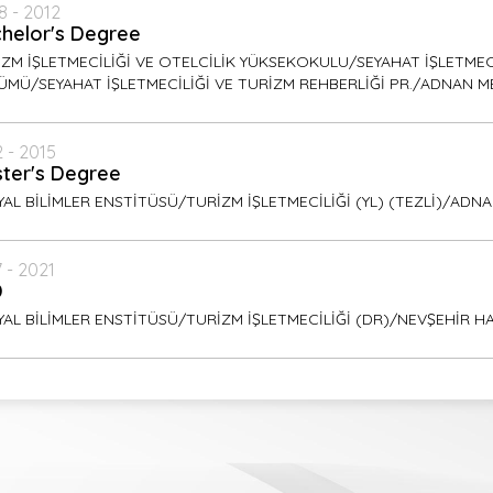
8 - 2012
helor's Degree
ZM İŞLETMECİLİĞİ VE OTELCİLİK YÜKSEKOKULU/SEYAHAT İŞLETMEC
ÜMÜ/SEYAHAT İŞLETMECİLİĞİ VE TURİZM REHBERLİĞİ PR./ADNAN M
 - 2015
ter's Degree
AL BİLİMLER ENSTİTÜSÜ/TURİZM İŞLETMECİLİĞİ (YL) (TEZLİ)/ADN
 - 2021
D
AL BİLİMLER ENSTİTÜSÜ/TURİZM İŞLETMECİLİĞİ (DR)/NEVŞEHİR HA
ish