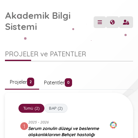
Akademik Bilgi
Sistemi
PROJELER ve PATENTLER
Projeler
Patentler
2
0
Tümü (2)
BAP (2)
2025 - 2026
1
Serum zonulin düzeyi ve beslenme
alışkanlıklarının Behçet hastalığı