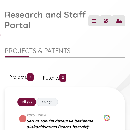
Research and Staff
Portal
PROJECTS & PATENTS
Projects
Patents
2
0
All (2)
BAP (2)
2025 - 2026
1
Serum zonulin düzeyi ve beslenme
alışkanlıklarının Behçet hastalığı