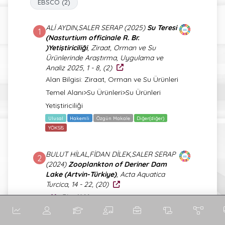
EBSCO (2)
ALİ AYDIN,SALER SERAP (2025)
Su Teresi
1
(Nasturtium officinale R. Br.
)Yetiştiriciliği
, Ziraat, Orman ve Su
Ürünlerinde Araştırma, Uygulama ve
Analiz 2025, 1 - 8, (2)
Alan Bilgisi: Ziraat, Orman ve Su Ürünleri
Temel Alanı>Su Ürünleri>Su Ürünleri
Yetiştiriciliği
Ulusal
Hakemli
Özgün Makale
Diğer(diğer)
YÖKSİS
BULUT HİLAL,FİDAN DİLEK,SALER SERAP
2
(2024)
Zooplankton of Deriner Dam
Lake (Artvin-Türkiye)
, Acta Aquatica
Turcica, 14 - 22, (20)
PlumX Metrics
Alan Bilgisi: Temel Alan>
Uluslararası
Hakemli
Özgün Makale
TR DİZİN