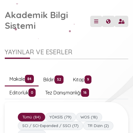
Akademik Bilgi
Sistemi
YAYINLAR VE ESERLER
Makale
Bildiri
Kitap
84
52
9
Editorlük
Tez Danışmanlığı
0
16
Tümü (84)
YÖKSİS (79)
WOS (18)
SCI / SCI-Expanded / SSCI (17)
TR Dizin (2)