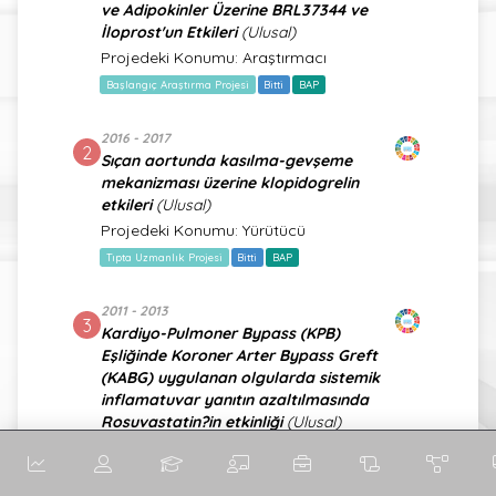
ve Adipokinler Üzerine BRL37344 ve
İloprost'un Etkileri
(Ulusal)
Projedeki Konumu: Araştırmacı
Başlangıç Araştırma Projesi
Bitti
BAP
2016 - 2017
2
Sıçan aortunda kasılma-gevşeme
mekanizması üzerine klopidogrelin
etkileri
(Ulusal)
Projedeki Konumu: Yürütücü
Tıpta Uzmanlık Projesi
Bitti
BAP
2011 - 2013
3
Kardiyo-Pulmoner Bypass (KPB)
Eşliğinde Koroner Arter Bypass Greft
(KABG) uygulanan olgularda sistemik
inflamatuvar yanıtın azaltılmasında
Rosuvastatin?in etkinliği
(Ulusal)
Projedeki Konumu: Araştırmacı
Tıpta Uzmanlık Projesi
Bitti
BAP