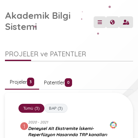
Akademik Bilgi
Sistemi
PROJELER ve PATENTLER
Projeler
Patentler
3
0
Tümü (3)
BAP (3)
2020 - 2021
1
Deneysel Alt Ekstremite İskemi-
Reperfüzyon Hasarında TRP kanalları