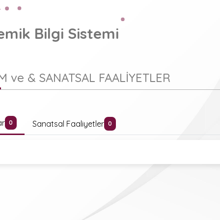
mik Bilgi Sistemi
M ve & SANATSAL FAALİYETLER
ar
Sanatsal Faaliyetler
0
0