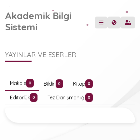
Akademik Bilgi
Sistemi
YAYINLAR VE ESERLER
Makale
Bildiri
Kitap
0
0
0
Editorlük
Tez Danışmanlığı
0
0