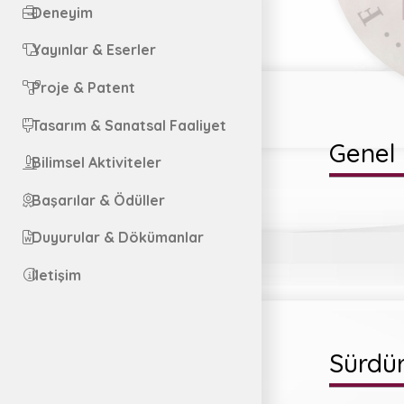
Deneyim
Yayınlar & Eserler
Proje & Patent
Tasarım & Sanatsal Faaliyet
Genel 
Bilimsel Aktiviteler
Başarılar & Ödüller
Duyurular & Dökümanlar
İletişim
Sürdür