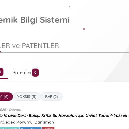
mik Bilgi Sistemi
ER ve PATENTLER
Patentler
6
0
ü (6)
YÖKSİS (5)
BAP (2)
026 - Devam
u Krizine Derin Bakış: Kritik Su Havzaları için U-Net Tabanlı Yüks
rojedeki Konumu: Danışman