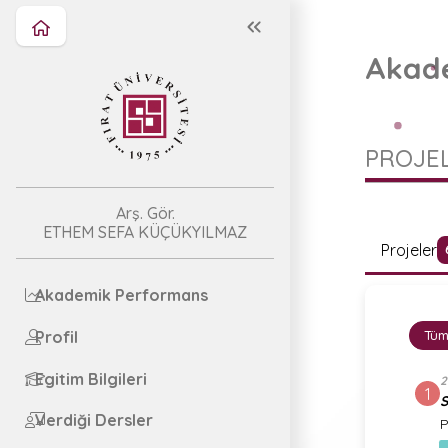
Akade
PROJEL
Arş. Gör.
ETHEM SEFA KÜÇÜKYILMAZ
Projeler
Akademik Performans
Profil
Tüm
Egitim Bilgileri
2
1
S
Verdiği Dersler
P