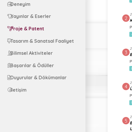
Deneyim
2
Yayınlar & Eserler
2
K
P
Proje & Patent
Tasarım & Sanatsal Faaliyet
2
3
Bilimsel Aktiviteler
B
P
Başarılar & Ödüller
Duyurular & Dökümanlar
2
4
Ü
İletişim
P
2
5
B
U