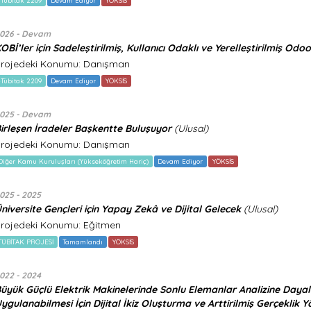
-Tübitak 2209
Devam Ediyor
YÖKSİS
026 - Devam
OBİ’ler için Sadeleştirilmiş, Kullanıcı Odaklı ve Yerelleştirilmiş Odo
rojedeki Konumu: Danışman
-Tübitak 2209
Devam Ediyor
YÖKSİS
025 - Devam
irleşen İradeler Başkentte Buluşuyor
(Ulusal)
rojedeki Konumu: Danışman
Diğer Kamu Kuruluşları (Yükseköğretim Hariç)
Devam Ediyor
YÖKSİS
025 - 2025
niversite Gençleri için Yapay Zekâ ve Dijital Gelecek
(Ulusal)
rojedeki Konumu: Eğitmen
TÜBİTAK PROJESİ
Tamamlandı
YÖKSİS
022 - 2024
üyük Güçlü Elektrik Makinelerinde Sonlu Elemanlar Analizine Dayal
ygulanabilmesi İçin Dijital İkiz Oluşturma ve Arttirilmiş Gerçeklik Y