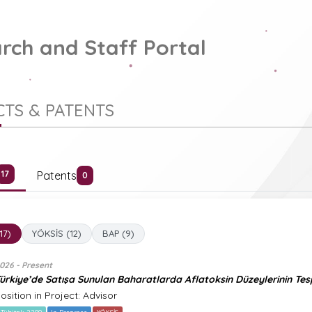
rch and Staff Portal
TS & PATENTS
Patents
17
0
(17)
YÖKSİS (12)
BAP (9)
026 - Present
ürkiye’de Satışa Sunulan Baharatlarda Aflatoksin Düzeylerinin Tesp
osition in Project: Advisor