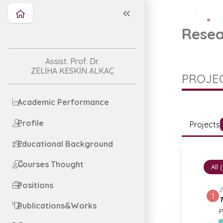
Resea
Assist. Prof. Dr.
ZELİHA KESKİN ALKAÇ
PROJEC
Academic Performance
Profile
Projects
Educational Background
Courses Thought
All 
Positions
2
1
T
Publications&Works
P