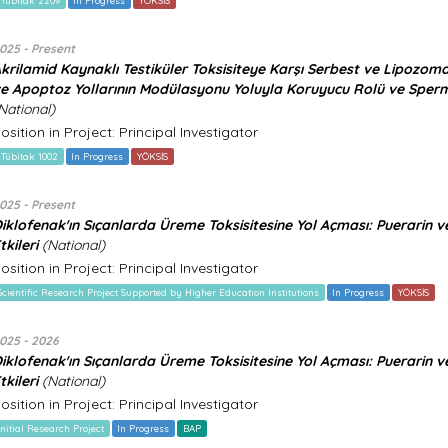
-Tübitak 2209
In Progress
YÖKSİS
025 - Present
krilamid Kaynaklı Testiküler Toksisiteye Karşı Serbest ve Lipozoma
e Apoptoz Yollarının Modülasyonu Yoluyla Koruyucu Rolü ve Sperma K
National)
osition in Project: Principal Investigator
-Tübitak 1002
In Progress
YÖKSİS
025 - Present
iklofenak'ın Sıçanlarda Üreme Toksisitesine Yol Açması: Puerarin 
tkileri
(National)
osition in Project: Principal Investigator
Scientific Research Project Supported by Higher Education Institutions
In Progress
YÖKSİS
025 - 2026
iklofenak'ın Sıçanlarda Üreme Toksisitesine Yol Açması: Puerarin 
tkileri
(National)
osition in Project: Principal Investigator
Initial Research Project
In Progress
BAP