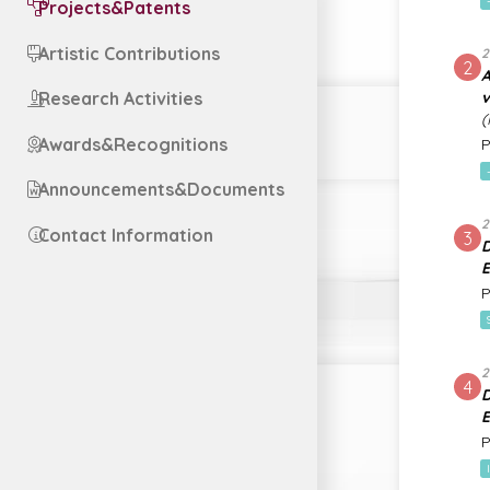
Projects&Patents
Artistic Contributions
2
2
A
v
Research Activities
(
Awards&Recognitions
P
Announcements&Documents
2
Contact Information
3
D
E
P
2
4
D
E
P