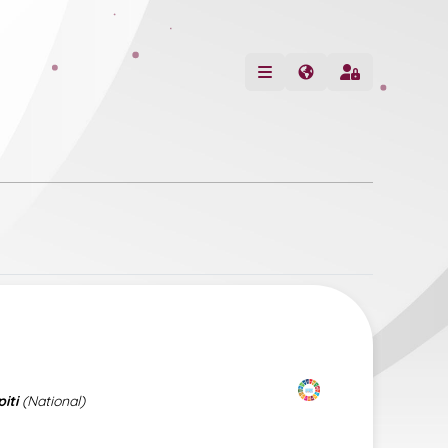
iti
(National)