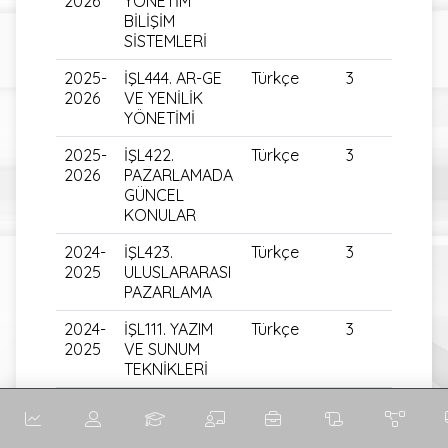
2026
YÖNETİM
BİLİŞİM
SİSTEMLERİ
2025-
İŞL444. AR-GE
Türkçe
3
2026
VE YENİLİK
YÖNETİMİ
2025-
İŞL422.
Türkçe
3
2026
PAZARLAMADA
GÜNCEL
KONULAR
2024-
İŞL423.
Türkçe
3
2025
ULUSLARARASI
PAZARLAMA
2024-
İŞL111. YAZIM
Türkçe
3
2025
VE SUNUM
TEKNİKLERİ
2024-
ENF201.
Türkçe
3
2025
BİLGİSAYAR
UYGULAMALARI