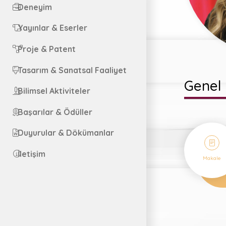
Deneyim
Yayınlar & Eserler
Proje & Patent
Tasarım & Sanatsal Faaliyet
Genel 
Bilimsel Aktiviteler
Başarılar & Ödüller
Duyurular & Dökümanlar
2
İletişim
Makale