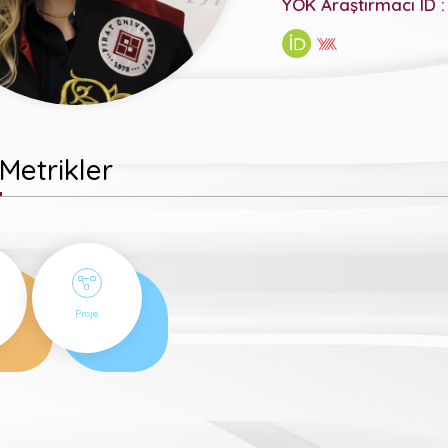
YÖK Araştırmacı ID :
Metrikler
1
Proje