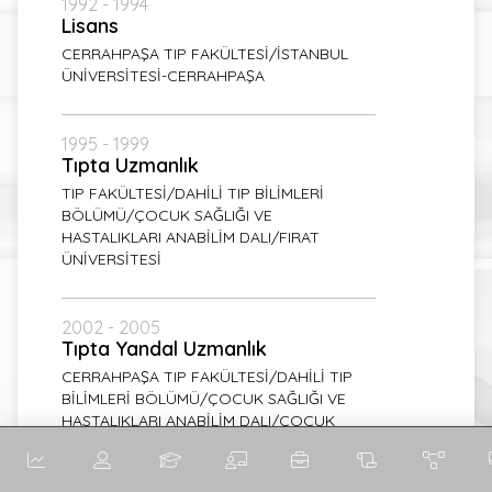
1992 - 1994
Lisans
CERRAHPAŞA TIP FAKÜLTESİ/İSTANBUL
ÜNİVERSİTESİ-CERRAHPAŞA
1995 - 1999
Tıpta Uzmanlık
TIP FAKÜLTESİ/DAHİLİ TIP BİLİMLERİ
BÖLÜMÜ/ÇOCUK SAĞLIĞI VE
HASTALIKLARI ANABİLİM DALI/FIRAT
ÜNİVERSİTESİ
2002 - 2005
Tıpta Yandal Uzmanlık
CERRAHPAŞA TIP FAKÜLTESİ/DAHİLİ TIP
BİLİMLERİ BÖLÜMÜ/ÇOCUK SAĞLIĞI VE
HASTALIKLARI ANABİLİM DALI/ÇOCUK
GASTROENTEROLOJİSİ BİLİM DALI/
İSTANBUL ÜNİVERSİTESİ-CERRAHPAŞA