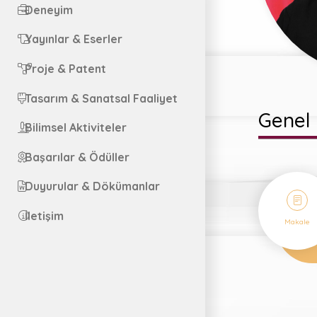
Deneyim
Yayınlar & Eserler
Proje & Patent
Tasarım & Sanatsal Faaliyet
Genel 
Bilimsel Aktiviteler
Başarılar & Ödüller
Duyurular & Dökümanlar
4
İletişim
Makale