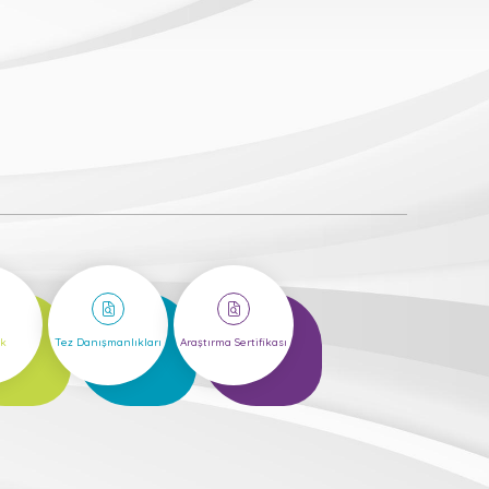
2
6
ük
Tez Danışmanlıkları
Araştırma Sertifikası