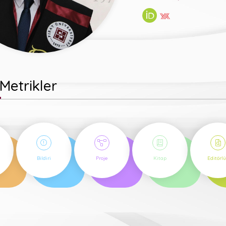
Metrikler
7
1
4
1
Bildiri
Proje
Kitap
Editörl