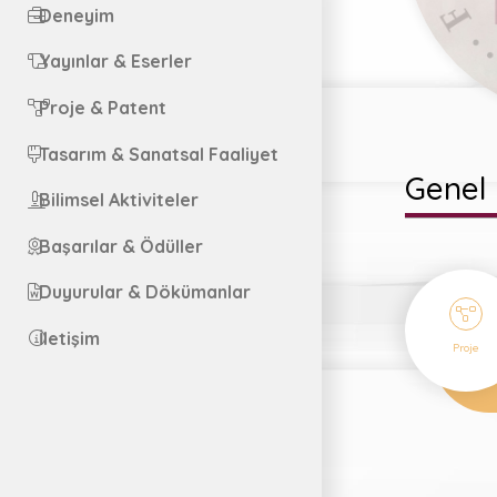
Deneyim
Yayınlar & Eserler
Proje & Patent
Tasarım & Sanatsal Faaliyet
Genel 
Bilimsel Aktiviteler
Başarılar & Ödüller
Duyurular & Dökümanlar
2
İletişim
Proje