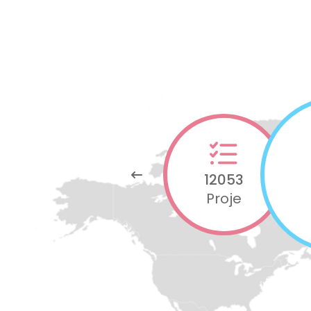
12053
Proje