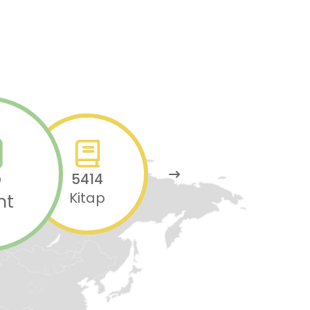
5
5414
Kitap
nt