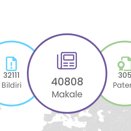
32111
30
40808
Bildiri
Pate
Makale