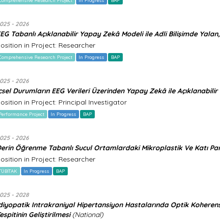
Comprehensive Research Project
In Progress
BAP
025 - 2026
EG Tabanlı Açıklanabilir Yapay Zekâ Modeli ile Adli Bilişimde Yalan, 
osition in Project: Researcher
Comprehensive Research Project
In Progress
BAP
025 - 2026
çsel Durumların EEG Verileri Üzerinden Yapay Zekâ ile Açıklanabili
osition in Project: Principal Investigator
Performance Project
In Progress
BAP
025 - 2026
erin Öğrenme Tabanlı Sucul Ortamlardaki Mikroplastik Ve Katı Part
osition in Project: Researcher
TÜBİTAK
In Progress
BAP
025 - 2028
diyopatik Intrakraniyal Hipertansiyon Hastalarında Optik Koheren
espitinin Geliştirilmesi
(National)