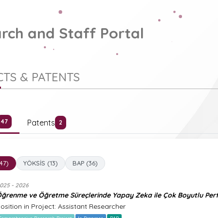
rch and Staff Portal
TS & PATENTS
Patents
47
2
(47)
YÖKSİS (13)
BAP (36)
025 - 2026
ğrenme ve Öğretme Süreçlerinde Yapay Zeka ile Çok Boyutlu Per
osition in Project: Assistant Researcher