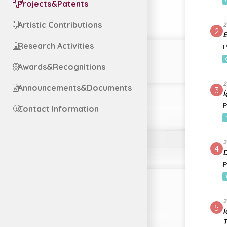
Projects&Patents
Artistic Contributions
2
2
E
Research Activities
P
Awards&Recognitions
2
Announcements&Documents
3
İ
P
Contact Information
2
4
D
P
2
5
İ
T