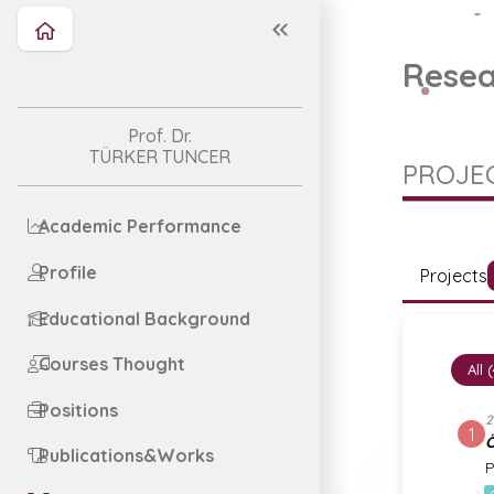
Resea
Prof. Dr.
TÜRKER TUNCER
PROJEC
Academic Performance
Profile
Projects
Educational Background
Courses Thought
All 
Positions
2
1
Ö
Publications&Works
P