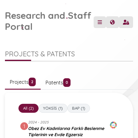
Research and Staff
Portal
PROJECTS & PATENTS
Projects
Patents
2
0
All (2)
YÖKSİS (1)
BAP (1)
2024 - 2025
1
Obez Ev Kadınlarına Farklı Beslenme
Tiplerinin ve Evde Egzersiz