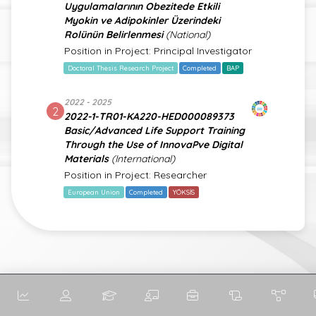
Uygulamalarının Obezitede Etkili
Myokin ve Adipokinler Üzerindeki
Rolünün Belirlenmesi
(National)
Position in Project: Principal Investigator
Doctoral Thesis Research Project
Completed
BAP
2022 - 2025
2
2022-1-TR01-KA220-HED000089373
Basic/Advanced Life Support Training
Through the Use of InnovaPve Digital
Materials
(International)
Position in Project: Researcher
European Union
Completed
YÖKSİS