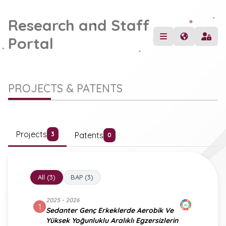
Research and Staff
Portal
PROJECTS & PATENTS
Projects
Patents
3
0
All (3)
BAP (3)
2025 - 2026
1
Sedanter Genç Erkeklerde Aerobik Ve
Yüksek Yoğunluklu Aralıklı Egzersizlerin