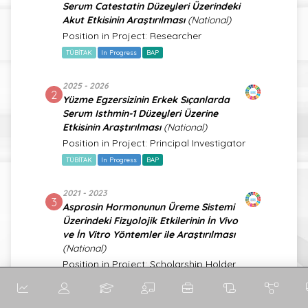
Serum Catestatin Düzeyleri Üzerindeki
Akut Etkisinin Araştırılması
(National)
Position in Project: Researcher
TÜBİTAK
In Progress
BAP
2025 - 2026
2
Yüzme Egzersizinin Erkek Sıçanlarda
Serum Isthmin-1 Düzeyleri Üzerine
Etkisinin Araştırılması
(National)
Position in Project: Principal Investigator
TÜBİTAK
In Progress
BAP
2021 - 2023
3
Asprosin Hormonunun Üreme Sistemi
Üzerindeki Fizyolojik Etkilerinin İn Vivo
ve İn Vitro Yöntemler ile Araştırılması
(National)
Position in Project: Scholarship Holder
TÜBİTAK
Completed
BAP