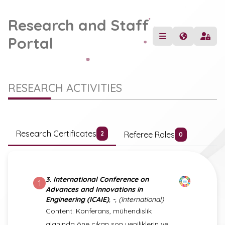
Research and Staff
Portal
RESEARCH ACTIVITIES
Research Certificates
Referee Roles
2
0
3. International Conference on
1
Advances and Innovations in
Engineering (ICAIE)
, -, (International)
Content: Konferans, mühendislik
alanında öne çıkan son yeniliklerin ve