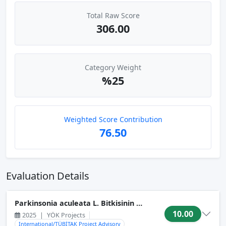
Total Raw Score
306.00
Category Weight
%25
Weighted Score Contribution
76.50
Evaluation Details
Parkinsonia aculeata L. Bitkisinin Bazı Biyolojik Aktivite Öz
10.00
2025
|
YÖK Projects
International/TÜBİTAK Project Advisory