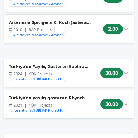
BAP Project Researcher / Advisor
Artemisia Spicigera K. Koch (asteraceae) Türünün Van Göl
2.00
2010
|
BAP Projects
BAP Project Researcher / Advisor
Türkiye’de Yayılış Gösteren Euphrasia L. (Orobanchaeae) Ci
30.00
2024
|
YÖK Projects
International/TÜBİTAK Project PI
Türkiye’de yayılış gösteren Rhynchocorys (Orobanchaeae) 
30.00
2021
|
YÖK Projects
International/TÜBİTAK Project PI