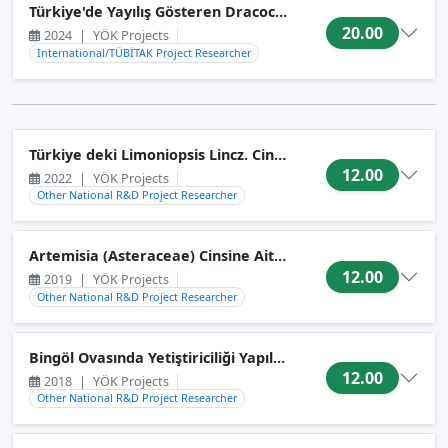
Türkiye'de Yayılış Gösteren Dracocephalum L. (Lamiaceae) 
20.00
2024
|
YÖK Projects
International/TÜBİTAK Project Researcher
Türkiye deki Limoniopsis Lincz. Cinsi (Plumbaginaceae) Tü
12.00
2022
|
YÖK Projects
Other National R&D Project Researcher
Artemisia (Asteraceae) Cinsine Ait Artemisia Altcinsinin Tür
12.00
2019
|
YÖK Projects
Other National R&D Project Researcher
Bingöl Ovasında Yetiştiriciliği Yapılan Yerel Yonca (Medica
12.00
2018
|
YÖK Projects
Other National R&D Project Researcher