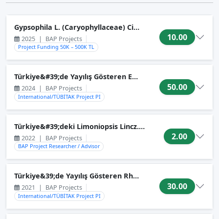
Gypsophila L. (Caryophyllaceae) Cinsine Ait Endemik İki Y
10.00
2025
|
BAP Projects
Project Funding 50K – 500K TL
Türkiye&#39;de Yayılış Gösteren Euphrasia L. (Orobanchaeae
50.00
2024
|
BAP Projects
International/TÜBİTAK Project PI
Türkiye&#39;deki Limoniopsis Lincz. Cinsi (Plumbaginaceae
2.00
2022
|
BAP Projects
BAP Project Researcher / Advisor
Türkiye&39;de Yayılış Gösteren Rhynchocorys (Orobanchae
30.00
2021
|
BAP Projects
International/TÜBİTAK Project PI