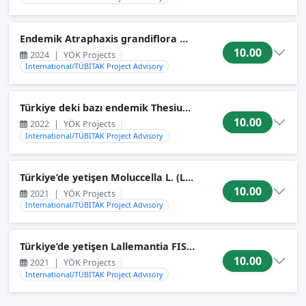
Endemik Atraphaxis grandiflora Willd. (Koca devekıran) bitk
10.00
2024
|
YÖK Projects
International/TÜBİTAK Project Advisory
Türkiye deki bazı endemik Thesium L. türleri üzerine biy
10.00
2022
|
YÖK Projects
International/TÜBİTAK Project Advisory
Türkiye’de yetişen Moluccella L. (Lamiaceae) türlerinin An
10.00
2021
|
YÖK Projects
International/TÜBİTAK Project Advisory
Türkiye’de yetişen Lallemantia FISCH. ET MEY (Lamiaceae) 
10.00
2021
|
YÖK Projects
International/TÜBİTAK Project Advisory