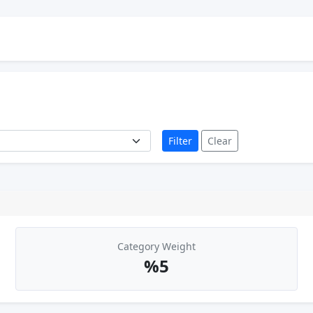
Filter
Clear
Category Weight
%5