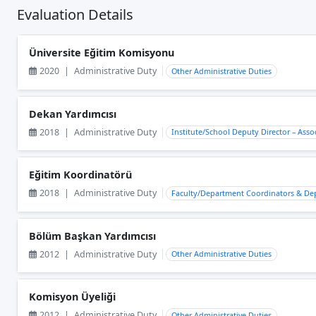
Evaluation Details
Üniversite Eğitim Komisyonu
2020
|
Administrative Duty
Other Administrative Duties
Dekan Yardımcısı
2018
|
Administrative Duty
Institute/School Deputy Director – Asso
Eğitim Koordinatörü
2018
|
Administrative Duty
Faculty/Department Coordinators & De
Bölüm Başkan Yardımcısı
2012
|
Administrative Duty
Other Administrative Duties
Komisyon Üyeliği
2012
|
Administrative Duty
Other Administrative Duties