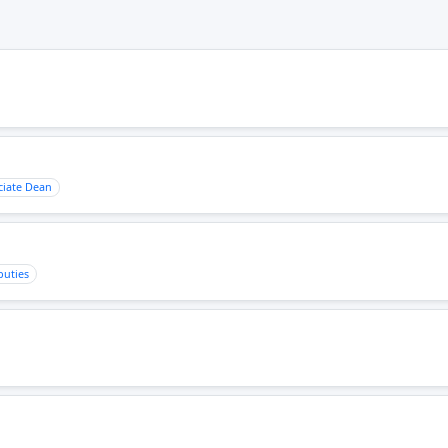
ciate Dean
puties